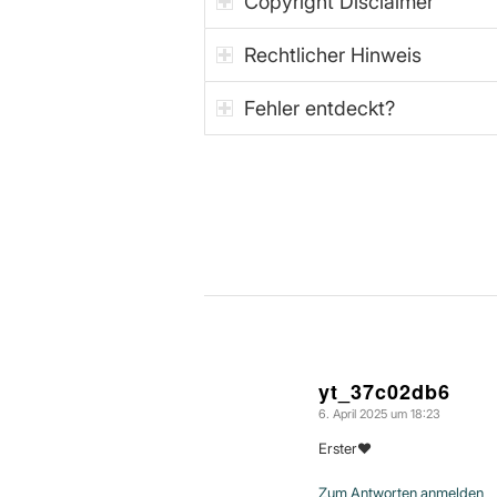
Copyright Disclaimer
Rechtlicher Hinweis
Fehler entdeckt?
yt_37c02db6
6. April 2025 um 18:23
sagte:
Erster❤
Zum Antworten anmelden