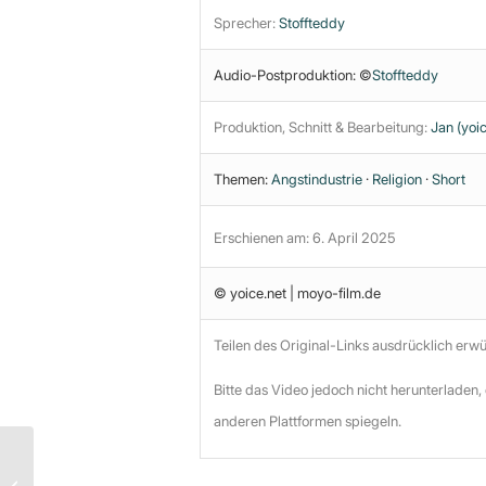
Sprecher:
Stoffteddy
Audio-Postproduktion: ©
Stoffteddy
Produktion, Schnitt & Bearbeitung:
Jan (yoic
Themen:
Angstindustrie
·
Religion
·
Short
Erschienen am: 6. April 2025
© yoice.net | moyo-film.de
Teilen des Original-Links ausdrücklich erw
Bitte das Video jedoch nicht herunterladen,
anderen Plattformen spiegeln.
Keine Eroberung des
Weltraums, das ist eine