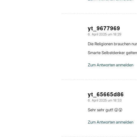
yt_9677969
6. April 2025 um 18:29
sagte:
Die Religionen brauchen n
Smarte Selbstdenker gelten 
Zum Antworten anmelden
yt_65665d86
6. April 2025 um 18:33
sagte:
Sehr sehr gut!! 😮😮
Zum Antworten anmelden