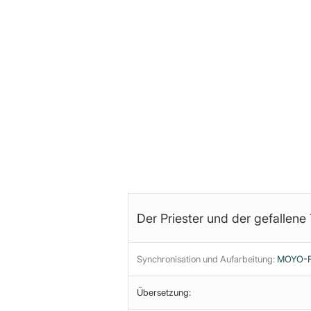
Plötzlich läuft Werbung: Kauf d
Mund stinkst, werden sie nicht 
sie nicht mit dir ficken.
Es ist eine ganze Kampagne der
alles basiert: die Idee, jeden i
konsumieren.“
Marilyn Manson
Der Priester und der gefallene 
Synchronisation und Aufarbeitung:
MOYO-Fi
Übersetzung: