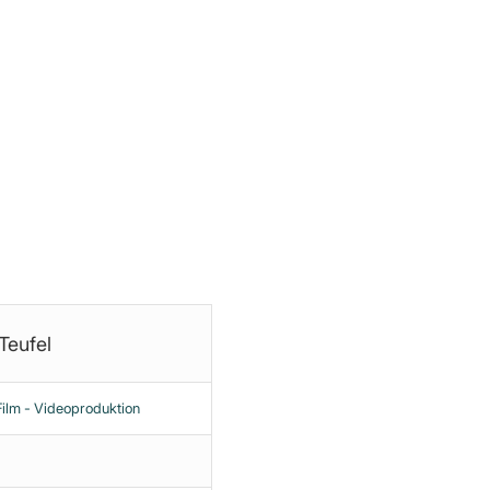
ir Airwaves. Kauf Colgate. Wenn du aus dem
mit dir reden. Wenn du Pickel hast, werden
 Angst und des Konsums. Das ist, worauf
n Angst und Schrecken zu versetzen, damit sie
Teufel
lm - Videoproduktion