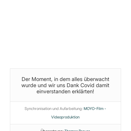
Produktion, Schnitt & Bearbeitung:
Jan (yoice.net)
Themen:
Big Data
·
Corona
·
Demokratie
·
Manipulation
·
Neue
Weltordnung
·
Psychologie
·
Short
·
Sklaverei
·
Staat
·
Transhumanismus
·
Überwachungsstaat
·
Wissenschaft
Der Moment, in dem alles überwacht
wurde und wir uns Dank Covid damit
einverstanden erklärten!
Synchronisation und Aufarbeitung:
MOYO-Film -
Videoproduktion
Übersetzung:
Thomas Breuer