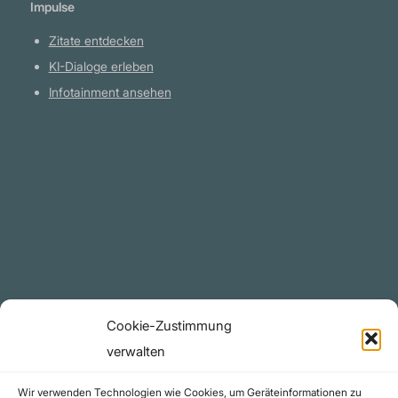
Impulse
Zitate entdecken
KI-Dialoge erleben
Infotainment ansehen
Plattform
YouTube Projekte
Telegram Kanal
github.com
Rechtliches
Cookie-Zustimmung
Datenschutzerklärung
verwalten
Urheberrecht (Copyright)
Wir verwenden Technologien wie Cookies, um Geräteinformationen zu