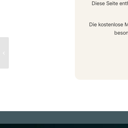
Diese Seite ent
Die kostenlose M
beson
Flache Erde: Sieben
Planeten des
Universums | Die
wandernden Sterne (+)