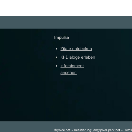
Impulse
Plattfor
Zitate entdecken
YouTu
KI-Dialoge erleben
Teleg
Infotainment
githu
ansehen
©yoice.net • Realisierung: jan@pixel-park.net • Hostin