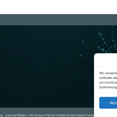
m
Rechtliches
be Projekte
Datenschutzerklärung
ram Kanal
Urheberrecht
(Copyright)
b.com
Cookie-Richtlinie
(EU)
Wir verwend
Impressum
und/oder dar
um (nicht) 
Kontakt
Zustimmung 
Akz
g - yoice.net Media | *Als Amazon-Partner erhalte ich eine kleine Provision für qualifizierte