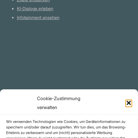
KI-Dialoge erleben
Infotainment ansehen
Plattform
YouTube Projekte
Telegram Kanal
github.com
Rechtliches
Cookie-Zustimmung
Datenschutzerklärung
verwalten
Urheberrecht (Copyright)
Wir verwenden Technologien wie Cookies, um Geräteinformationen zu
Cookie-Richtlinie (EU)
speichern und/oder darauf zuzugreifen. Wir tun dies, um das Browsing-
Erlebnis zu verbessern und um (nicht) personalisierte Werbung
Impressum