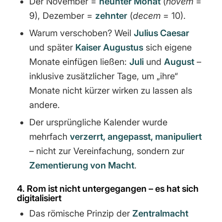
Der November =
neunter Monat
(
novem
=
9), Dezember =
zehnter
(
decem
= 10).
Warum verschoben? Weil
Julius Caesar
und später
Kaiser Augustus
sich eigene
Monate einfügen ließen:
Juli
und
August
–
inklusive zusätzlicher Tage, um „ihre“
Monate nicht kürzer wirken zu lassen als
andere.
Der ursprüngliche Kalender wurde
mehrfach
verzerrt, angepasst, manipuliert
– nicht zur Vereinfachung, sondern zur
Zementierung von Macht
.
4. Rom ist nicht untergegangen – es hat sich
digitalisiert
Das römische Prinzip der
Zentralmacht