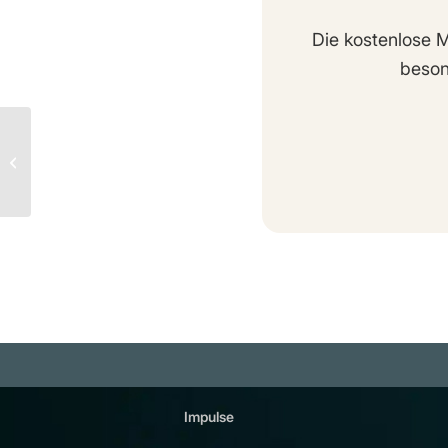
Die kostenlose M
beson
Karte und Kompass,
Sextant und Sonnenuhr,
Breitengrad und
Längengrad, Erdkugel...
Impulse
Plattfor