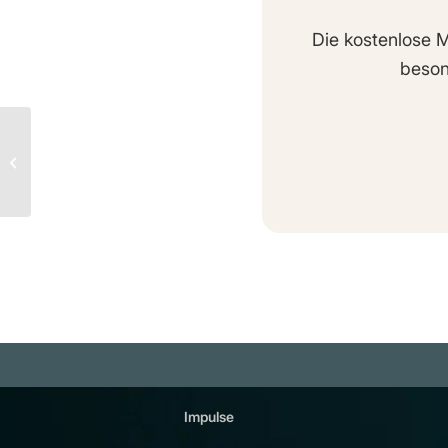
Die kostenlose M
beson
Rupert Sheldrake | Der
Wissenschaftswahn(+)
Impulse
Plattfor