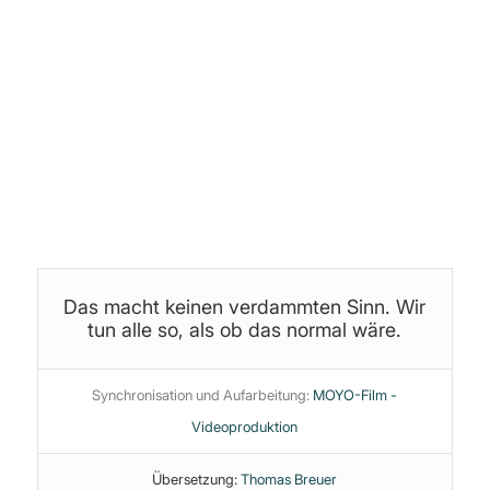
Produktion, Schnitt & Bearbeitung:
Jan (yoice.net)
Themen:
Astronomie
·
Bildungssystem
·
Infotainment
·
Manipulation
·
Medienzirkus
·
NASA
·
Psychologie
·
PsyOP
·
Ufo
·
Wahre
Erde
·
Wissenschaft
Das macht keinen verdammten Sinn. Wir
tun alle so, als ob das normal wäre.
Synchronisation und Aufarbeitung:
MOYO-Film -
Videoproduktion
Übersetzung:
Thomas Breuer