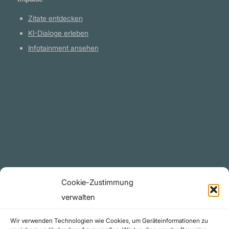
Zitate entdecken
KI-Dialoge erleben
Infotainment ansehen
Plattform
YouTube Projekte
Telegram Kanal
github.com
Rechtliches
Cookie-Zustimmung
Datenschutzerklärung
verwalten
Urheberrecht (Copyright)
Wir verwenden Technologien wie Cookies, um Geräteinformationen zu
Cookie-Richtlinie (EU)