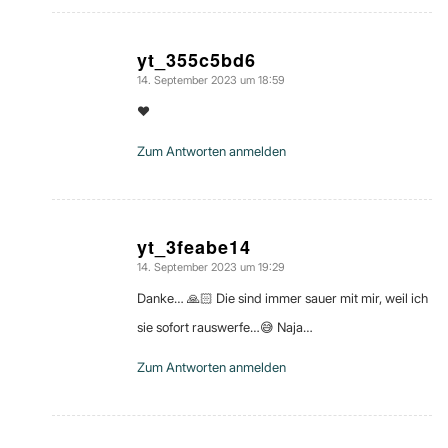
yt_355c5bd6
14. September 2023 um 18:59
sagte:
❤
Zum Antworten anmelden
yt_3feabe14
14. September 2023 um 19:29
sagte:
Danke… 🙏🏻 Die sind immer sauer mit mir, weil ich
sie sofort rauswerfe…😅 Naja…
Zum Antworten anmelden