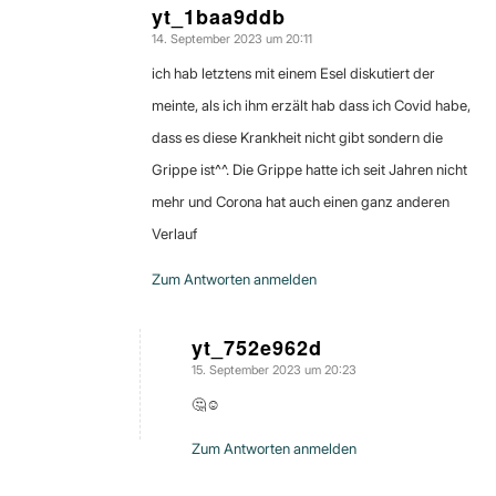
yt_1baa9ddb
14. September 2023 um 20:11
sagte:
ich hab letztens mit einem Esel diskutiert der
meinte, als ich ihm erzält hab dass ich Covid habe,
dass es diese Krankheit nicht gibt sondern die
Grippe ist^^. Die Grippe hatte ich seit Jahren nicht
mehr und Corona hat auch einen ganz anderen
Verlauf
Zum Antworten anmelden
yt_752e962d
15. September 2023 um 20:23
sagte:
🤔☺️
Zum Antworten anmelden