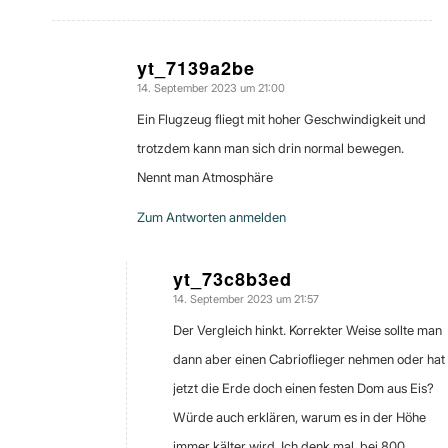
yt_7139a2be
14. September 2023 um 21:00
sagte:
Ein Flugzeug fliegt mit hoher Geschwindigkeit und
trotzdem kann man sich drin normal bewegen.
Nennt man Atmosphäre
Zum Antworten anmelden
yt_73c8b3ed
14. September 2023 um 21:57
sagte:
Der Vergleich hinkt. Korrekter Weise sollte man
dann aber einen Cabrioflieger nehmen oder hat
jetzt die Erde doch einen festen Dom aus Eis?
Würde auch erklären, warum es in der Höhe
immer kälter wird. Ich denk mal, bei 800