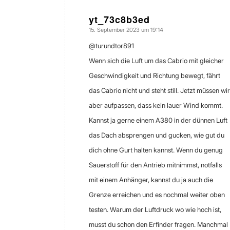
yt_73c8b3ed
15. September 2023 um 19:14
sagte:
@turundtor891
Wenn sich die Luft um das Cabrio mit gleicher
Geschwindigkeit und Richtung bewegt, fährt
das Cabrio nicht und steht still. Jetzt müssen wir
aber aufpassen, dass kein lauer Wind kommt.
Kannst ja gerne einem A380 in der dünnen Luft
das Dach absprengen und gucken, wie gut du
dich ohne Gurt halten kannst. Wenn du genug
Sauerstoff für den Antrieb mitnimmst, notfalls
mit einem Anhänger, kannst du ja auch die
Grenze erreichen und es nochmal weiter oben
testen. Warum der Luftdruck wo wie hoch ist,
musst du schon den Erfinder fragen. Manchmal