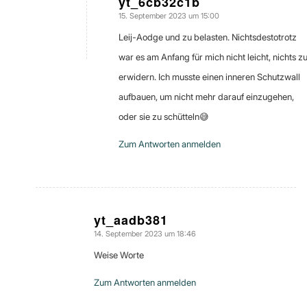
yt_6cb32c1b
15. September 2023 um 15:00
sagte:
Leij-Aodge und zu belasten. Nichtsdestotrotz
war es am Anfang für mich nicht leicht, nichts z
erwidern. Ich musste einen inneren Schutzwall
aufbauen, um nicht mehr darauf einzugehen,
oder sie zu schütteln😅
Zum Antworten anmelden
yt_aadb381
14. September 2023 um 18:46
sagte:
Weise Worte
Zum Antworten anmelden