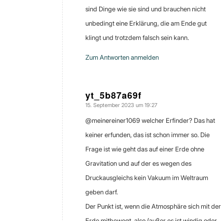
sind Dinge wie sie sind und brauchen nicht
unbedingt eine Erklärung, die am Ende gut
klingt und trotzdem falsch sein kann.
Zum Antworten anmelden
yt_5b87a69f
15. September 2023 um 19:27
sagte:
​@meinereiner1069 welcher Erfinder? Das hat
keiner erfunden, das ist schon immer so. Die
Frage ist wie geht das auf einer Erde ohne
Gravitation und auf der es wegen des
Druckausgleichs kein Vakuum im Weltraum
geben darf.
Der Punkt ist, wenn die Atmosphäre sich mit der
Erde mitbewegt, also (außer es ist windig oder