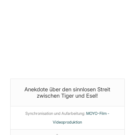
Audio-Postproduktion:
©
Stoffteddy
Produktion, Schnitt & Bearbeitung:
Jan (yoice.net)
Themen:
Psychologie
·
Short
·
Weisheit / Philosophie
Anekdote über den sinnlosen Streit
zwischen Tiger und Esel!
Synchronisation und Aufarbeitung:
MOYO-Film -
Videoproduktion