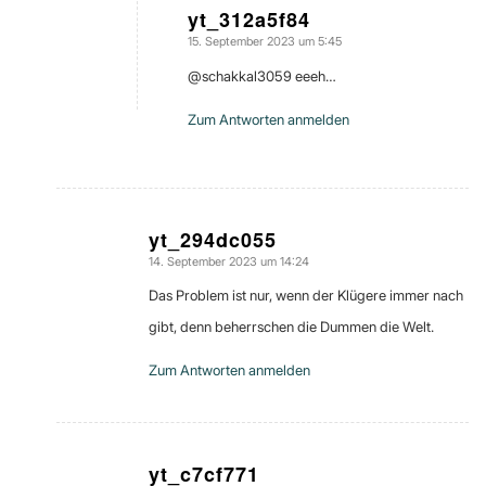
yt_312a5f84
15. September 2023 um 5:45
sagte:
​@schakkal3059 eeeh…
Zum Antworten anmelden
yt_294dc055
14. September 2023 um 14:24
sagte:
Das Problem ist nur, wenn der Klügere immer nach
gibt, denn beherrschen die Dummen die Welt.
Zum Antworten anmelden
yt_c7cf771