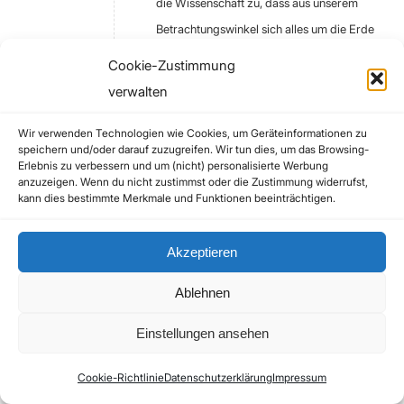
die Wissenschaft zu, dass aus unserem
Betrachtungswinkel sich alles um die Erde
dreht, so wie es in Wahrheit auch ist!
Cookie-Zustimmung
verwalten
Zum Antworten anmelden
Wir verwenden Technologien wie Cookies, um Geräteinformationen zu
speichern und/oder darauf zuzugreifen. Wir tun dies, um das Browsing-
yt_5b87a69f
Erlebnis zu verbessern und um (nicht) personalisierte Werbung
16. September 2023 um 1:25
sagte:
anzuzeigen. Wenn du nicht zustimmst oder die Zustimmung widerrufst,
kann dies bestimmte Merkmale und Funktionen beeinträchtigen.
@meinereiner1069 das ist mir zuviel Unsinn auf
einmal. Wer nicht kapiert, dass es für das
Akzeptieren
Beispiel vollkommen unerheblich ist wie herum
das Flugzeug fliegt, da es um die Luft im Innere
Ablehnen
des Flugzeugs geht, dem kann man nicht helfen
Einstellungen ansehen
Die Abnahme der Dichte der Atmosphäre hat
nichts mit dem Abnahme der Gravitationskraft
Cookie-Richtlinie
Datenschutzerklärung
Impressum
mit der Höhe zu tun. In 400 km herrscht schon