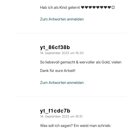
Hab ich als Kind gelernt ❤❤❤❤❤❤❤❤😊
Zum Antworten anmelden
yt_86cf38b
14. September 2023 um 16:30
sagte:
So liebevoll gemacht & wervoller als Gold, vielen
Dank für eure Arbeit!
Zum Antworten anmelden
yt_f1cdc7b
14. September 2023 um 16:51
sagte:
Was soll ich sagen? Ein weist man schrieb: