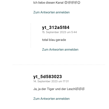
Ich liebe diesen Kanal 😍🤣🤣🤣😉
Zum Antworten anmelden
yt_312a5f84
15. September 2023 um 5:44
sagte:
total blau gerade
Zum Antworten anmelden
yt_5d583023
14. September 2023 um 17:01
sagte:
Ja, ja der Tiger und der Lesch🤣🤣🤣
Zum Antworten anmelden