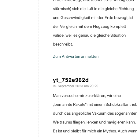
stürmisch) sich die Luft in die gleiche Richtung
und Geschwindigkeit mit der Erde bewegt, ist
der Vergleich mit dem Flugzeug komplett
valide, weil es genau die gleiche Situation
beschreibt.
Zum Antworten anmelden
yt_752e962d
15. September 2023 um 20:29
sagte:
Man versuche mir zu erklären, wir eine
„bemannte Rakete“ mit einem Schubkraftantrie
durch das angebliche Vakuum des sogenannte
Weltraums fliegen, lenken und navigieren kann.
Es ist und bleibt für mich ein Mythos. Auch wen