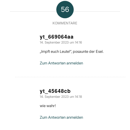
56
KOMMENTARE
yt_669064aa
14. September 2023 um 14:16
sagte:
„Impft euch Leute!“, posaunte der Esel.
Zum Antworten anmelden
yt_45648cb
14. September 2023 um 14:18
sagte:
wie wahr!
Zum Antworten anmelden