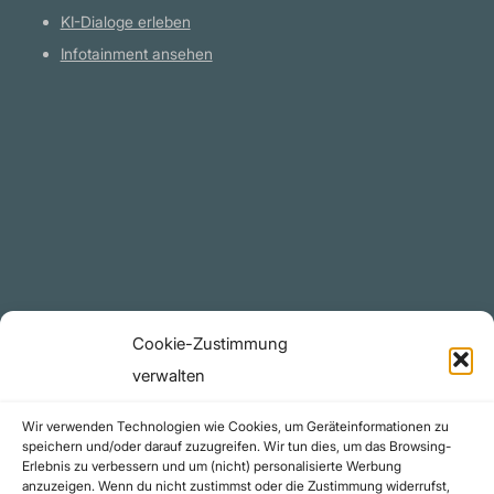
KI-Dialoge erleben
Infotainment ansehen
Plattform
YouTube Projekte
Telegram Kanal
github.com
Rechtliches
Cookie-Zustimmung
Datenschutzerklärung
verwalten
Urheberrecht (Copyright)
Wir verwenden Technologien wie Cookies, um Geräteinformationen zu
Cookie-Richtlinie (EU)
speichern und/oder darauf zuzugreifen. Wir tun dies, um das Browsing-
Erlebnis zu verbessern und um (nicht) personalisierte Werbung
Impressum
anzuzeigen. Wenn du nicht zustimmst oder die Zustimmung widerrufst,